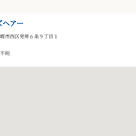
ズヘアー
幌市西区発寒６条９丁目１
不明