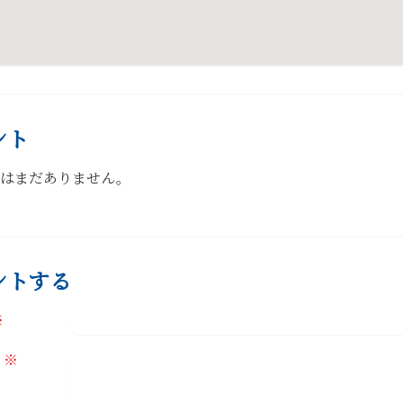
ント
トはまだありません。
ントする
※
※