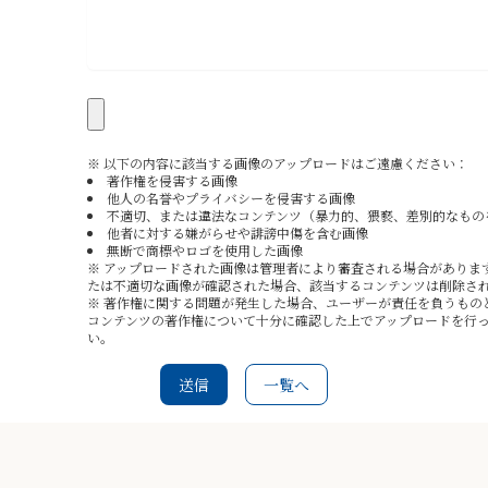
※ 以下の内容に該当する画像のアップロードはご遠慮ください：
著作権を侵害する画像
他人の名誉やプライバシーを侵害する画像
不適切、または違法なコンテンツ（暴力的、猥褻、差別的なもの
他者に対する嫌がらせや誹謗中傷を含む画像
無断で商標やロゴを使用した画像
※ アップロードされた画像は管理者により審査される場合がありま
たは不適切な画像が確認された場合、該当するコンテンツは削除さ
※ 著作権に関する問題が発生した場合、ユーザーが責任を負うもの
コンテンツの著作権について十分に確認した上でアップロードを行
い。
送信
一覧へ